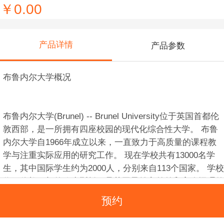
￥0.00
产品详情
产品参数
布鲁内尔大学概况
布鲁内尔大学(Brunel) -- Brunel University位于英国首都伦
敦西部，是一所拥有四座校园的现代化综合性大学。 布鲁
内尔大学自1966年成立以来，一直致力于高质量的课程教
学与注重实际应用的研究工作。 现在学校共有13000名学
生，其中国际学生约为2000人，分别来自113个国家。 学校
位于伦敦西郊的欧克斯桥，是英国最雄心勃勃和高瞻远瞩的
大学之一。她是英国一所享有国际声誉的集研究性和教育性
预约
于一体的优秀大学，也是中国学生最喜欢的英国公立大学之
一。