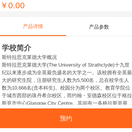
￥0.00
产品详情
产品参数
学校简介
斯特拉思克莱德大学概况
斯特拉思克莱德大学(The University of Strathclyde)十九世
纪以来逐步成为全英最负盛名的大学之一。该校拥有全英最
大的研究生院，注朋研究生人数为5,500名，总在校学生人
数为10,666名(含本科生)。校园分为两个校区。教育学院位
于城市西部的珠丹希尔校区，而约翰・安德森校区位于格拉
斯哥市中心Glasgow City Centre。其间有一条格拉斯哥最
古老的街道贯穿而过。校园环境古朴素雅，优美之极。该校
预约
大礼堂被视为维多利亚时代新歌德式建筑的典范之作。