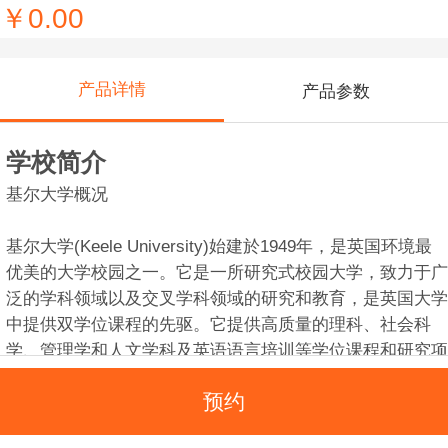
￥0.00
产品详情
产品参数
学校简介
基尔大学概况
基尔大学(Keele University)始建於1949年，是英国环境最
优美的大学校园之一。它是一所研究式校园大学，致力于广
泛的学科领域以及交叉学科领域的研究和教育，是英国大学
中提供双学位课程的先驱。它提供高质量的理科、社会科
学、管理学和人文学科及英语语言培训等学位课程和研究项
目。基尔大学坐落在英格兰中部、斯塔福德郡的斯托克城附
预约
近，并靠近纽卡斯尔莱姆河畔。斯托克城的陶瓷制品在国际
上享有盛誉。斯塔福德郡内有剧院、博物馆和音乐厅，其文